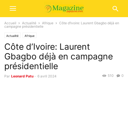
Accueil
Actualité
Afrique
Côte d’Ivoire: Laurent Gbagbo déjà en
campagne présidentielle
Actualité
Afrique
Côte d’Ivoire: Laurent
Gbagbo déjà en campagne
présidentielle
510
0
Par
Leonard Patu
-
6 avril 2024