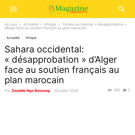
Accueil
Actualité
Afrique
Sahara occidental: « désapprobation »
d’Alger face au soutien français au plan marocain
Actualité
Afrique
Sahara occidental:
« désapprobation » d’Alger
face au soutien français au
plan marocain
365
0
Par
Danielle Ngo Bassong
-
26 juillet 2024