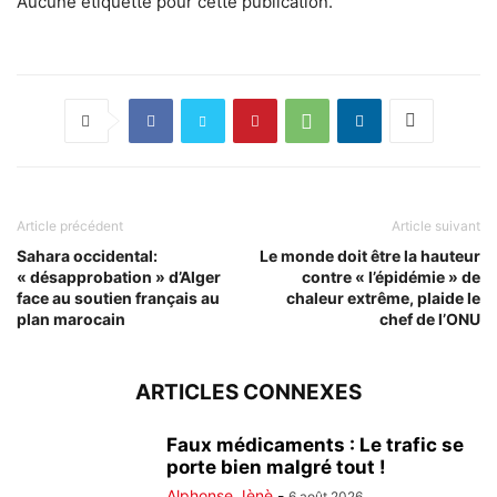
Aucune étiquette pour cette publication.
Article précédent
Article suivant
Sahara occidental:
Le monde doit être la hauteur
« désapprobation » d’Alger
contre « l’épidémie » de
face au soutien français au
chaleur extrême, plaide le
plan marocain
chef de l’ONU
ARTICLES CONNEXES
Faux médicaments : Le trafic se
porte bien malgré tout !
Alphonse Jènè
-
6 août 2026