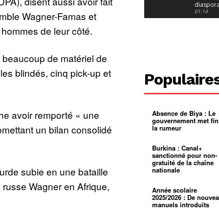
A), disent aussi avoir fait
diaspor
suivra-t-
01:14
semble Wagner-Famas et
l’appel 
gouvern
Douala :
f hommes de leur côté.
?
ville à
l’épreuv
01:02
grandes
ré beaucoup de matériel de
pluies
Échec au
Le père
les blindés, cinq pick-up et
réclame 
01:16
Populaire
400 000 
pasteur
Camerou
L’État ve
mieux
01:27
contrôler
he avoir remporté « une
Absence de Biya : Le
product
Croyanc
gouvernement met fin
d’or
religieus
romettant un bilan consolidé
la rumeur
Entre
01:12
bricolag
spirituel
Pénurie 
Burkina : Canal+
autonom
à Yaound
sanctionné pour non-
mentale
Minkoa
01:12
gratuité de la chaîne
mettra-t-i
ourde subie en une bataille
nationale
au calvai
Alexis
Dipanda
re russe Wagner en Afrique,
Mouelle 
01:22
Année scolaire
dernier
2025/2026 : De nouve
.
voyage
manuels introduits