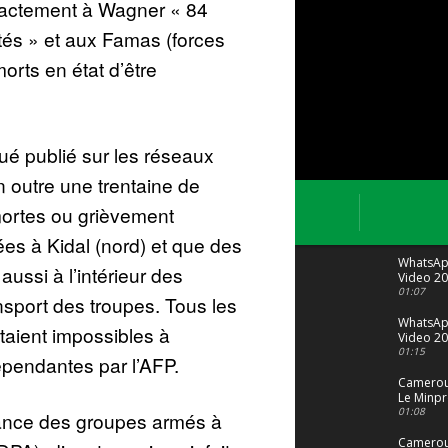
exactement à Wagner « 84
tés » et aux Famas (forces
rts en état d’être
 publié sur les réseaux
n outre une trentaine de
ortes ou grièvement
ées à Kidal (nord) et que des
WhatsA
aussi à l’intérieur des
Video 20
04 at 15
01:07
nsport des troupes. Tous les
WhatsA
taient impossibles à
Video 20
29 at 12
01:15
épendantes par l’AFP.
Camerou
Le Minpr
alerte su
01:08
iance des groupes armés à
dérives 
jeunes fi
Cameroun