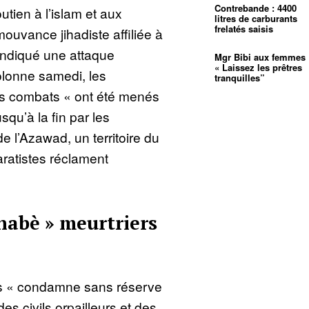
Contrebande : 4400
tien à l’islam et aux
litres de carburants
frelatés saisis
uvance jihadiste affiliée à
endiqué une attaque
Mgr Bibi aux femmes 
« Laissez les prêtres
olonne samedi, les
tranquilles”
es combats « ont été menés
qu’à la fin par les
 l’Azawad, un territoire du
aratistes réclament
nabè » meurtriers
tes « condamne sans réserve
s civils orpailleurs et des