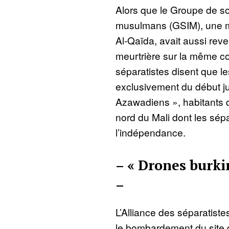
Alors que le Groupe de sou
musulmans (GSIM), une mo
Al-Qaïda, avait aussi rev
meurtrière sur la même c
séparatistes disent que l
exclusivement du début jus
Azawadiens », habitants de
nord du Mali dont les sép
l’indépendance.
– « Drones burki
–
L’Alliance des séparatis
le bombardement du site de