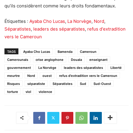
qu’ils considèrent comme leurs droits fondamentaux.
Étiquettes :
Ayaba Cho Lucas
,
La Norvège
,
Nord
,
Séparatistes
,
leaders des séparatistes
,
refus d'extradition
vers le Cameroun
TAGS
Ayaba Cho Lucas
Bamenda
Cameroun
Camerounais
crise anglophone
Douala
enseignant
gouvernement
La Norvège
leaders des séparatistes
Liberté
meurtre
Nord
ouest
refus d'extradition vers le Cameroun
Risques
séparatiste
Séparatistes
Sud
Sud-Ouest
torture
viol
violence