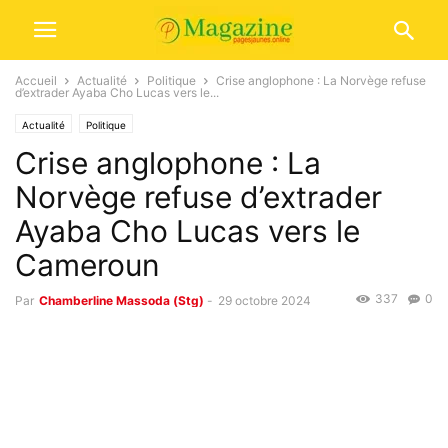
Accueil
Actualité
Politique
Crise anglophone : La Norvège refuse
d’extrader Ayaba Cho Lucas vers le...
Actualité
Politique
Crise anglophone : La
Norvège refuse d’extrader
Ayaba Cho Lucas vers le
Cameroun
337
0
Par
Chamberline Massoda (Stg)
-
29 octobre 2024