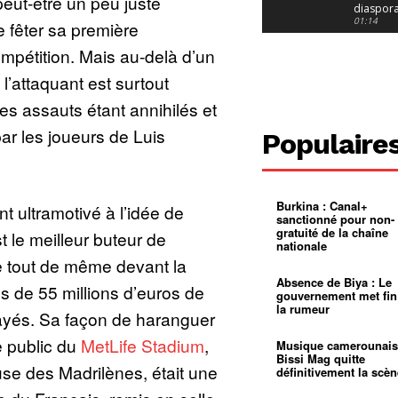
eut-être un peu juste
diaspor
suivra-t-
01:14
 fêter sa première
l’appel 
gouvern
Douala :
compétition. Mais au-delà d’un
?
ville à
l’épreuv
01:02
 l’attaquant est surtout
grandes
pluies
Échec au
es assauts étant annihilés et
Le père
réclame 
01:16
par les joueurs de Luis
Populaire
400 000 
pasteur
Camerou
L’État ve
mieux
01:27
contrôler
Burkina : Canal+
t ultramotivé à l’idée de
product
Croyanc
sanctionné pour non-
d’or
religieus
gratuité de la chaîne
st le meilleur buteur de
Entre
01:12
nationale
bricolag
ame tout de même devant la
spirituel
Pénurie 
autonom
à Yaound
Absence de Biya : Le
s de 55 millions d’euros de
mentale
Minkoa
01:12
gouvernement met fin
mettra-t-i
la rumeur
payés. Sa façon de haranguer
au calvai
Alexis
Dipanda
e public du
MetLife Stadium
,
Mouelle 
01:22
Musique camerounais
dernier
Bissi Mag quitte
use des Madrilènes, était une
voyage
définitivement la scèn