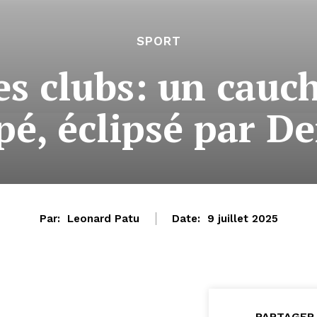
SPORT
es clubs: un cauc
é, éclipsé par D
Par:
Leonard Patu
Date:
9 juillet 2025
PARTAGER 