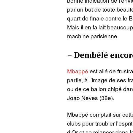
bonne indication de l’envi
par un but de toute beauté,
quart de finale contre le 
Mais il en fallait beaucoup
machine parisienne.
– Dembélé encor
Mbappé
est allé de frustra
partie, à l’image de ses f
ou de ce ballon chipé dan
Joao Neves (38e).
Mbappé comptait sur cet
clubs pour troubler l’espri
d’Or et se relancer dans 