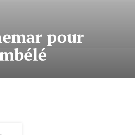
hemar pour
embélé
: