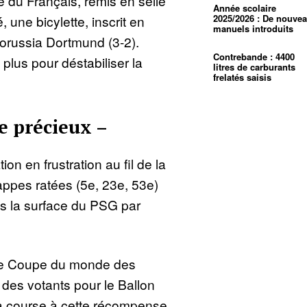
e du Français, remis en selle
Année scolaire
 une bicylette, inscrit en
2025/2026 : De nouve
manuels introduits
Borussia Dortmund (3-2).
Contrebande : 4400
 plus pour déstabiliser la
litres de carburants
frelatés saisis
e précieux –
tion en frustration au fil de la
rappes ratées (5e, 23e, 53e)
s la surface du PSG par
te Coupe du monde des
t des votants pour le Ballon
la course à cette récompense