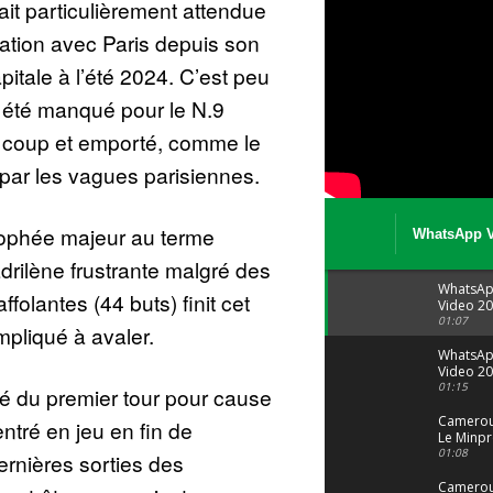
ait particulièrement attendue
ation avec Paris depuis son
pitale à l’été 2024. C’est peu
 été manqué pour le N.9
e coup et emporté, comme le
 par les vagues parisiennes.
 trophée majeur au terme
WhatsApp V
08 04 at 15 
rilène frustrante malgré des
WhatsA
ffolantes (44 buts) finit cet
Video 20
04 at 15
01:07
mpliqué à avaler.
WhatsA
Video 20
29 at 12
01:15
ité du premier tour pour cause
Camerou
entré en jeu en fin de
Le Minpr
alerte su
01:08
ernières sorties des
dérives 
jeunes fi
Cameroun