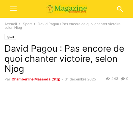
Accueil
Sport
David Pagou : Pas encore de quoi chanter victoire,
selon Njog
Sport
David Pagou : Pas encore de
quoi chanter victoire, selon
Njog
448
0
Par
Chamberline Massoda (Stg)
-
31 décembre 2025