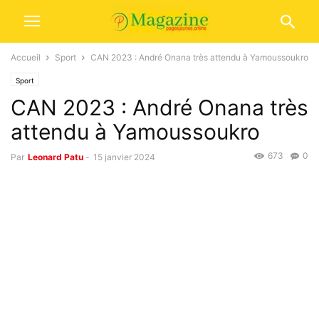
Accueil
Sport
CAN 2023 : André Onana très attendu à Yamoussoukro
Sport
CAN 2023 : André Onana très
attendu à Yamoussoukro
673
0
Par
Leonard Patu
-
15 janvier 2024