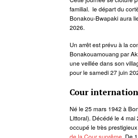
familial. le départ du cort
Bonakou-Bwapaki aura lie
2026.
Un arrêt est prévu à la co
Bonakouamouang par Akw
une veillée dans son villa
pour le samedi 27 juin 20
Cour internation
Né le 25 mars 1942 à Bo
Littoral). Décédé le 4 mai 
occupé le très prestigieu
de la Cour suprême.
De 19