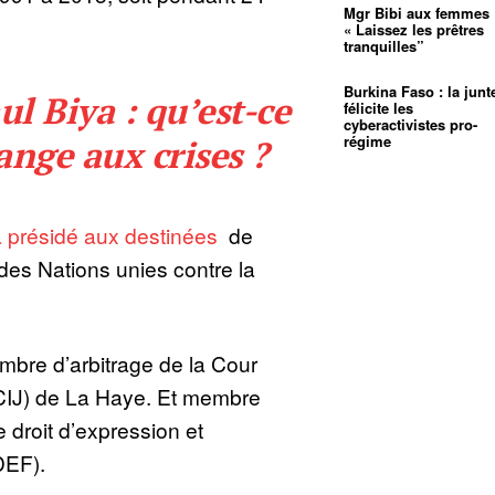
Mgr Bibi aux femmes 
« Laissez les prêtres
tranquilles”
Burkina Faso : la junt
l Biya : qu’est-ce
félicite les
cyberactivistes pro-
régime
ange aux crises ?
l a présidé aux destinées
de
des Nations unies contre la
mbre d’arbitrage de la Cour
 (CIJ) de La Haye. Et membre
de droit d’expression et
DEF).