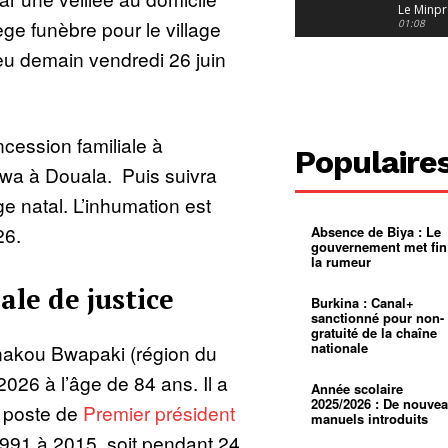
Le Minpr
ège funèbre pour le village
alerte su
01:08
dérives 
u demain vendredi 26 juin
jeunes fi
Cameroun
diaspor
suivra-t-
01:14
l’appel 
gouvern
Douala :
?
ville à
ncession familiale à
l’épreuv
01:02
Populaire
grandes
a à Douala. Puis suivra
pluies
Échec au
Le père
ge natal. L’inhumation est
réclame 
01:16
400 000 
26.
Absence de Biya : Le
pasteur
Camerou
gouvernement met fin
L’État ve
la rumeur
mieux
01:27
contrôler
ale de justice
product
Croyanc
Burkina : Canal+
d’or
religieus
sanctionné pour non-
Entre
01:12
gratuité de la chaîne
bricolag
nationale
nakou Bwapaki (région du
spirituel
Pénurie 
autonom
à Yaound
2026 à l’âge de 84 ans. Il a
mentale
Minkoa
01:12
Année scolaire
mettra-t-i
2025/2026 : De nouve
x poste de
Premier président
au calvai
manuels introduits
91 à 2015, soit pendant 24