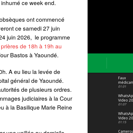
a inhumé ce week end.
 obsèques ont commencé
veront ce samedi 27 juin
24 juin 2026, le programme
t
prières de 18h à 19h au
four Bastos à Yaoundé.
0h. A eu lieu la levée de
Faux
pital général de Yaoundé.
médicam
: Le trafi
01:01
utorités de plusieurs ordres.
porte bi
malgré to
WhatsA
ommages judiciaires à la Cour
Video 20
04 at 15
01:07
u à la Basilique Marie Reine
WhatsA
Video 20
29 at 12
01:15
ar une veillée au domicile
Camerou