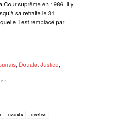
la Cour suprême en 1986. Il y
qu’à sa retraite le 31
uelle il est remplacé par
unais
,
Douala
,
Justice
,
- Pub -
s
Douala
Justice