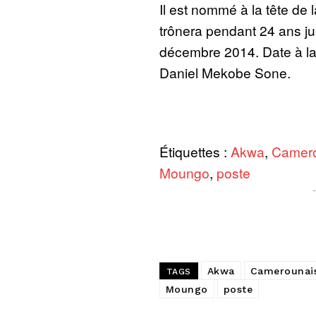
Il est nommé à la tête de 
trônera pendant 24 ans jus
décembre 2014. Date à laq
Daniel Mekobe Sone.
Étiquettes :
Akwa
,
Camero
Moungo
,
poste
Akwa
Camerounai
TAGS
Moungo
poste