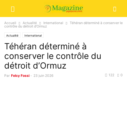
Accueil
Actualité
International
Téhéran déterminé à conserver le
contrôle du détroit d’Ormuz
Actualité
International
Téhéran déterminé à
conserver le contrôle du
détroit d’Ormuz
122
0
Par
Felcy Fossi
-
23 juin 2026