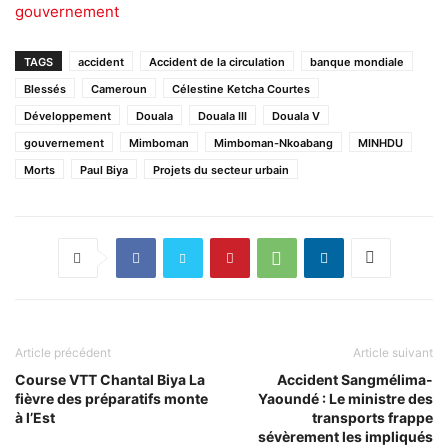
gouvernement
TAGS
accident
Accident de la circulation
banque mondiale
Blessés
Cameroun
Célestine Ketcha Courtes
Développement
Douala
Douala III
Douala V
gouvernement
Mimboman
Mimboman-Nkoabang
MINHDU
Morts
Paul Biya
Projets du secteur urbain
Article précédent
Article suivant
Course VTT Chantal Biya La
Accident Sangmélima-
fièvre des préparatifs monte
Yaoundé : Le ministre des
à l’Est
transports frappe
sévèrement les impliqués