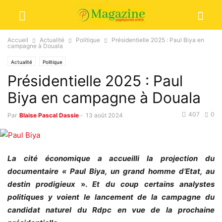
Accueil
Actualité
Politique
Présidentielle 2025 : Paul Biya en
campagne à Douala
Actualité
Politique
Présidentielle 2025 : Paul
Biya en campagne à Douala
407
0
Par
Blaise Pascal Dassie
-
13 août 2024
La cité économique a accueilli la projection du
documentaire « Paul Biya, un grand homme d’Etat, au
destin prodigieux
».
Et du coup certains analystes
politiques y voient le lancement de la campagne du
candidat naturel du Rdpc en vue de la prochaine