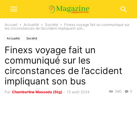
Accueil
Actualité
Société
Finexs voyage fait un communiqué sur
les circonstances de l’accident impliquant son...
Actualité
Société
Finexs voyage fait un
communiqué sur les
circonstances de l’accident
impliquant son bus
380
0
Par
Chamberline Massoda (Stg)
-
13 août 2024