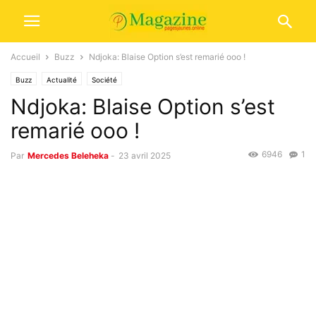
Accueil
Buzz
Ndjoka: Blaise Option s’est remarié ooo !
Buzz
Actualité
Société
Ndjoka: Blaise Option s’est
remarié ooo !
6946
1
Par
Mercedes Beleheka
-
23 avril 2025