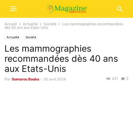
Accueil
Actualité
Société
Les mammographies recommandées
dès 40 ans aux Etats-Unis
Actualité
Société
Les mammographies
recommandées dès 40 ans
aux Etats-Unis
421
0
Par
Oumarou Bouba
-
30 avril 2024