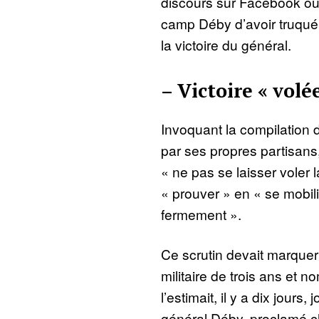
discours sur Facebook où 
camp Déby d’avoir truqué 
la victoire du général.
– Victoire « volée
Invoquant la compilation 
par ses propres partisans,
« ne pas se laisser voler la
« prouver » en « se mobil
fermement ».
Ce scrutin devait marquer l
militaire de trois ans et 
l’estimait, il y a dix jours
général Déby, proclamé ch