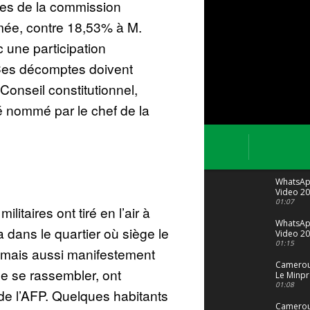
oires de la commission
mmée, contre 18,53% à M.
 une participation
 Ces décomptes doivent
 Conseil constitutionnel,
é nommé par le chef de la
WhatsA
Video 20
04 at 15
01:07
litaires ont tiré en l’air à
WhatsA
 dans le quartier où siège le
Video 20
29 at 12
01:15
e mais aussi manifestement
Camerou
e se rassembler, ont
Le Minpr
alerte su
01:08
 de l’AFP. Quelques habitants
dérives 
jeunes fi
Cameroun