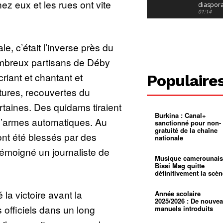
hez eux et les rues ont vite
diaspor
suivra-t-
01:14
l’appel 
gouvern
Douala :
?
ville à
l’épreuv
01:02
le, c’était l’inverse près du
grandes
pluies
Échec au
ombreux partisans de Déby
Le père
réclame 
01:16
criant et chantant et
Populaire
400 000 
pasteur
Camerou
tures, recouvertes du
L’État ve
mieux
01:27
taines. Des quidams tiraient
contrôler
Burkina : Canal+
product
Croyanc
s d’armes automatiques. Au
sanctionné pour non-
d’or
religieus
gratuité de la chaîne
Entre
01:12
nt été blessés par des
nationale
bricolag
spirituel
Pénurie 
témoigné un journaliste de
autonom
à Yaound
Musique camerounais
mentale
Minkoa
01:12
Bissi Mag quitte
mettra-t-i
définitivement la scèn
au calvai
Alexis
Dipanda
Mouelle 
01:22
la victoire avant la
Année scolaire
dernier
2025/2026 : De nouve
voyage
 officiels dans un long
manuels introduits