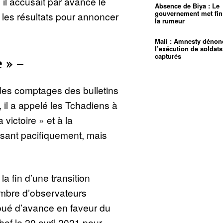
il accusait par avance le
Absence de Biya : Le
gouvernement met fin
les résultats pour annoncer
la rumeur
Mali : Amnesty dénon
l’exécution de soldats
capturés
 » –
des comptages des bulletins
 il a appelé les Tchadiens à
 victoire » et à la
isant pacifiquement, mais
a fin d’une transition
nombre d’observateurs
, joué d’avance en faveur du
ef le 20 avril 2021 pour