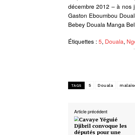
décembre 2012 – à nos j
Gaston Eboumbou Douala 
Bebey Douala Manga Bell,
Étiquettes :
5
,
Douala
,
Ng
5
Douala
malais
TAGS
Article précédent