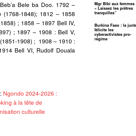
t Beb’a Bele ba Doo. 1792 –
Mgr Bibi aux femmes 
« Laissez les prêtres
le (1768-1848); 1812 – 1858
tranquilles”
-1858) ; 1858 – 1897 Bell IV,
Burkina Faso : la junt
félicite les
7) ; 1897 – 1908 : Bell V,
cyberactivistes pro-
régime
1851-1908) ; 1908 – 1910 :
1914 Bell VI, Rudolf Douala
 :
Ngondo 2024-2026 :
king à la tête de
nisation culturelle