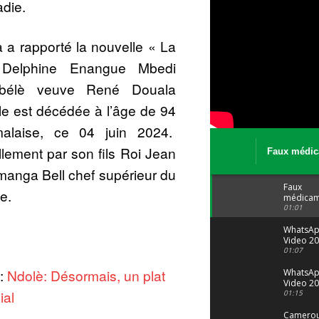
adie.
 a rapporté la nouvelle « La
 Delphine Enangue Mbedi
bélè veuve René Douala
le est décédée à l’âge de 94
alaise, ce 04 juin 2024.
ellement par son fils Roi Jean
Faux médic
Le trafic se
nga Bell chef supérieur du
malgré tout 
Faux
e.
médicam
: Le trafi
01:01
porte bi
malgré to
WhatsA
Video 20
04 at 15
01:07
 :
Ndolè: Désormais, un plat
WhatsA
Video 20
ial
29 at 12
01:15
Camerou