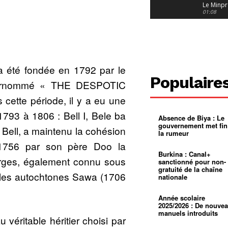
Le Minpr
alerte su
01:08
dérives 
jeunes fi
Cameroun
diaspor
suivra-t-
01:14
l’appel 
gouvern
Douala :
?
ville à
a été fondée en 1792 par le
l’épreuv
01:02
Populaire
grandes
surnommé « THE DESPOTIC
pluies
Échec au
Le père
ette période, il y a eu une
réclame 
01:16
400 000 
793 à 1806 : Bell I, Bele ba
Absence de Biya : Le
pasteur
Camerou
gouvernement met fin
L’État ve
Bell, a maintenu la cohésion
la rumeur
mieux
01:27
contrôler
1756 par son père Doo la
product
Croyanc
Burkina : Canal+
d’or
religieus
rges, également connu sous
sanctionné pour non-
Entre
01:12
gratuité de la chaîne
bricolag
 les autochtones Sawa (1706
nationale
spirituel
Pénurie 
autonom
à Yaound
mentale
Minkoa
01:12
Année scolaire
mettra-t-i
2025/2026 : De nouve
au calvai
manuels introduits
 véritable héritier choisi par