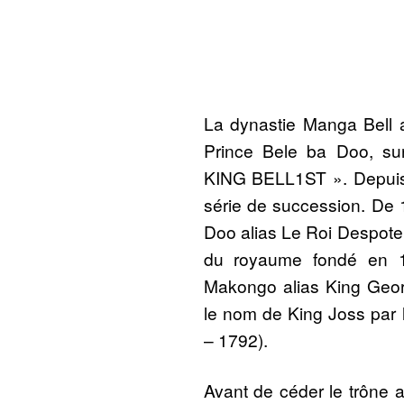
La dynastie Manga Bell 
Prince Bele ba Doo, 
KING BELL1ST ». Depuis c
série de succession. De 1
Doo alias Le Roi Despote 
du royaume fondé en 
Makongo alias King Geo
le nom de King Joss par
– 1792).
Avant de céder le trône au