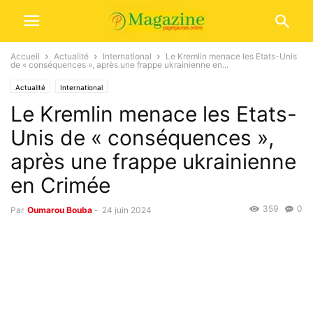
Accueil
Actualité
International
Le Kremlin menace les Etats-Unis
de « conséquences », après une frappe ukrainienne en...
Actualité
International
Le Kremlin menace les Etats-
Unis de « conséquences »,
après une frappe ukrainienne
en Crimée
359
0
Par
Oumarou Bouba
-
24 juin 2024