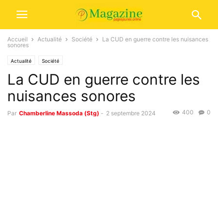
Accueil
Actualité
Société
La CUD en guerre contre les nuisances
sonores
Actualité
Société
La CUD en guerre contre les
nuisances sonores
400
0
Par
Chamberline Massoda (Stg)
-
2 septembre 2024