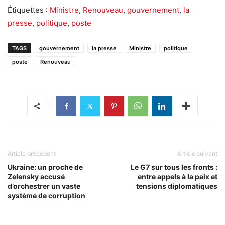
Étiquettes :
Ministre
,
Renouveau
,
gouvernement
,
la
presse
,
politique
,
poste
TAGS
gouvernement
la presse
Ministre
politique
poste
Renouveau
Article précédent
Article suivant
Ukraine: un proche de
Le G7 sur tous les fronts :
Zelensky accusé
entre appels à la paix et
d’orchestrer un vaste
tensions diplomatiques
système de corruption