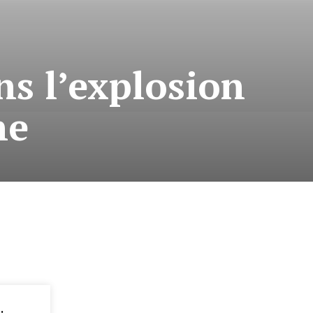
ns l’explosion
ne
: