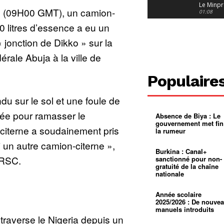
Le Minpr
 (09H00 GMT), un camion-
alerte su
01:08
dérives 
0 litres d’essence a eu un
jeunes fi
Cameroun
diaspor
 jonction de Dikko » sur la
suivra-t-
01:14
l’appel 
dérale Abuja à la ville de
gouvern
Douala :
?
ville à
l’épreuv
01:02
Populaire
grandes
pluies
Échec au
Le père
du sur le sol et une foule de
réclame 
01:16
400 000 
ée pour ramasser le
Absence de Biya : Le
pasteur
Camerou
gouvernement met fin
L’État ve
citerne a soudainement pris
la rumeur
mieux
01:27
contrôler
i un autre camion-citerne »,
product
Croyanc
Burkina : Canal+
d’or
religieus
FRSC.
sanctionné pour non-
Entre
01:12
gratuité de la chaîne
bricolag
nationale
spirituel
Pénurie 
autonom
à Yaound
mentale
Minkoa
01:12
Année scolaire
mettra-t-i
2025/2026 : De nouve
au calvai
manuels introduits
raverse le Nigeria depuis un