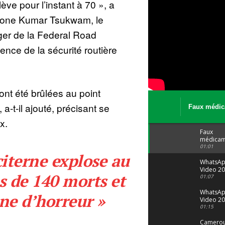
ve pour l’instant à 70 », a
phone Kumar Tsukwam, le
iger de la Federal Road
agence de la sécurité routière
ont été brûlées au point
a-t-il ajouté, précisant se
Faux médic
Le trafic se
x.
malgré tout 
Faux
médicam
: Le trafi
01:01
iterne explose au
porte bi
malgré to
WhatsA
Video 20
s de 140 morts et
04 at 15
01:07
WhatsA
ne d’horreur »
Video 20
29 at 12
01:15
Camerou