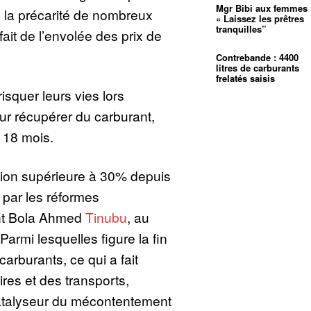
Mgr Bibi aux femmes 
 la précarité de nombreux
« Laissez les prêtres
tranquilles”
ait de l’envolée des prix de
Contrebande : 4400
litres de carburants
frelatés saisis
isquer leurs vies lors
our récupérer du carburant,
n 18 mois.
tion supérieure à 30% depuis
 par les réformes
nt Bola Ahmed
Tinubu
, au
armi lesquelles figure la fin
arburants, ce qui a fait
ires et des transports,
catalyseur du mécontentement