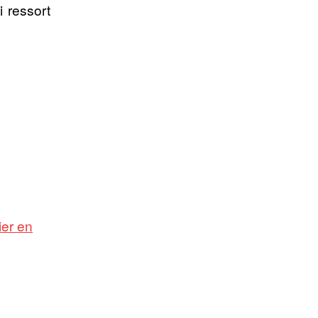
 ressort
ier en