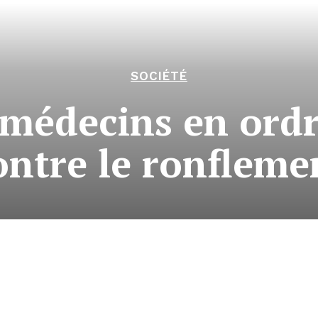
SOCIÉTÉ
 médecins en ordr
ontre le ronfleme