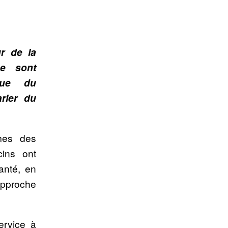
r de la
se sont
que du
rler du
êmes des
ins ont
anté, en
pproche
ervice à