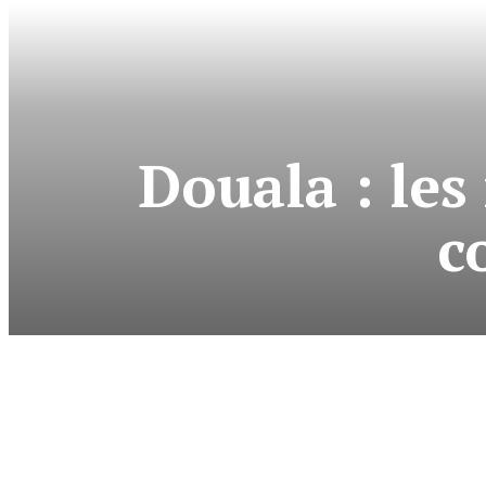
Douala : les
c