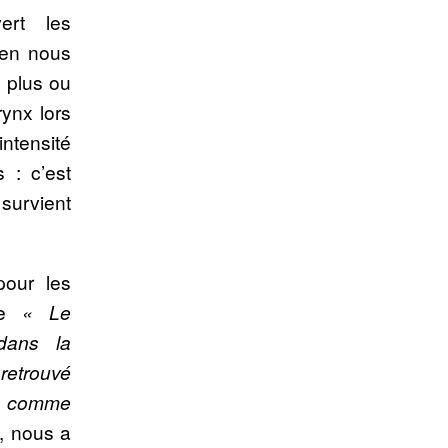
ert les
 en nous
e plus ou
ynx lors
intensité
 : c’est
 survient
pour les
ue
« Le
dans la
retrouvé
t comme
, nous a