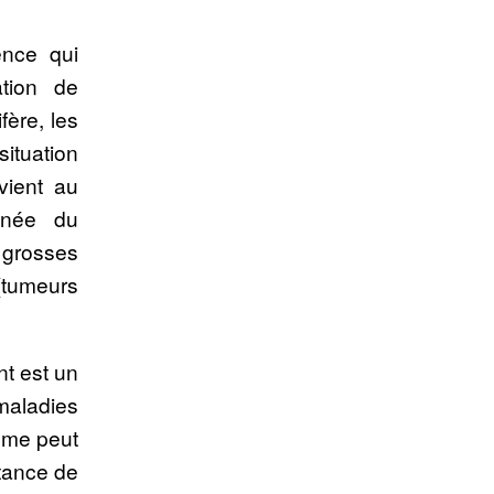
ence qui
tion de
fère, les
situation
vient au
pnée du
grosses
 (tumeurs
nt est un
 maladies
tôme peut
rtance de