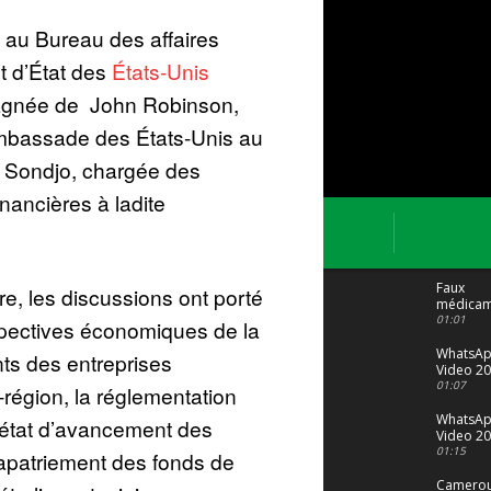
t au Bureau des affaires
t d’État des
États-Unis
agnée de John Robinson,
l’ambassade des États-Unis au
 Sondjo, chargée des
nancières à ladite
Faux
re, les discussions ont porté
médicam
: Le trafi
01:01
rspectives économiques de la
porte bi
malgré to
WhatsA
ts des entreprises
Video 20
04 at 15
01:07
région, la réglementation
WhatsA
’état d’avancement des
Video 20
29 at 12
01:15
rapatriement des fonds de
Camerou