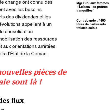
s de change ont connu des
Mgr Bibi aux femmes 
« Laissez les prêtres
ent avec les besoins
tranquilles”
erts des dividendes et les
Contrebande : 4400
évolutions appellent à un
litres de carburants
frelatés saisis
de consolidation
bilisation des ressources
 aux orientations arrêtées
fs d’État de la Cemac.
ouvelles pièces de
e sont là !
des flux
ts