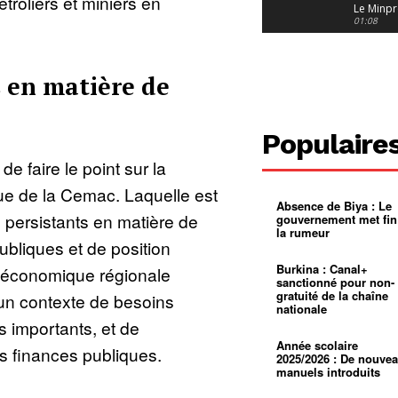
troliers et miniers en
Le Minpr
alerte su
01:08
dérives 
jeunes fi
Cameroun
diaspor
suivra-t-
01:14
s en matière de
l’appel 
gouvern
Douala :
?
ville à
l’épreuv
01:02
Populaire
grandes
pluies
Échec au
 faire le point sur la
Le père
réclame 
01:16
e de la Cemac. Laquelle est
400 000 
Absence de Biya : Le
pasteur
Camerou
s persistants en matière de
gouvernement met fin
L’État ve
la rumeur
mieux
01:27
ubliques et de position
contrôler
product
Croyanc
Burkina : Canal+
e économique régionale
d’or
religieus
sanctionné pour non-
Entre
01:12
gratuité de la chaîne
n contexte de besoins
bricolag
nationale
spirituel
Pénurie 
es importants, et de
autonom
à Yaound
mentale
Minkoa
01:12
Année scolaire
es finances publiques.
mettra-t-i
2025/2026 : De nouve
au calvai
manuels introduits