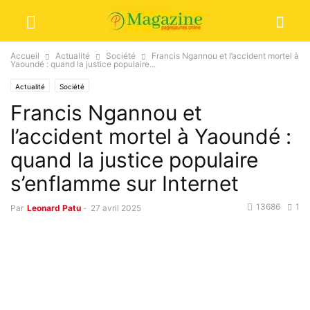
Accueil
Actualité
Société
Francis Ngannou et l’accident mortel à
Yaoundé : quand la justice populaire...
Actualité
Société
Francis Ngannou et
l’accident mortel à Yaoundé :
quand la justice populaire
s’enflamme sur Internet
13686
1
Par
Leonard Patu
-
27 avril 2025