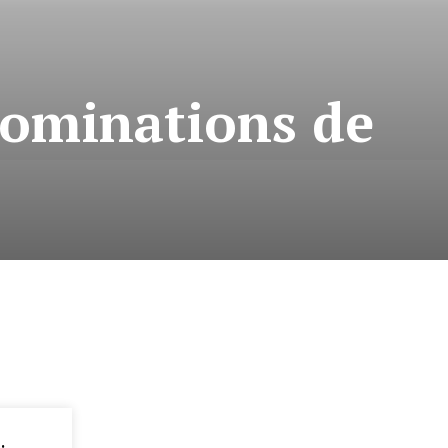
 nominations de
: