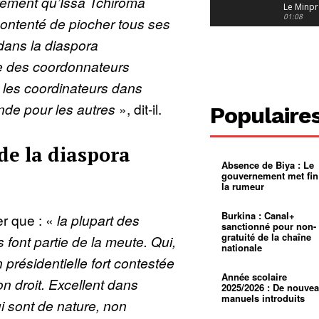
irement qu’Issa Tchiroma
Le Minpr
alerte su
01:08
ontenté de piocher tous ses
dérives 
jeunes fi
Cameroun
dans la diaspora
diaspor
suivra-t-
01:14
re des coordonnateurs
l’appel 
gouvern
Douala :
 les coordinateurs dans
?
ville à
l’épreuv
01:02
nde pour les autres
», dit-il.
Populaire
grandes
pluies
Échec au
Le père
réclame 
01:16
de la diaspora
400 000 
Absence de Biya : Le
pasteur
Camerou
gouvernement met fin
L’État ve
la rumeur
mieux
01:27
contrôler
product
Croyanc
Burkina : Canal+
er que : «
la plupart des
d’or
religieus
sanctionné pour non-
Entre
01:12
gratuité de la chaîne
ont partie de la meute. Qui,
bricolag
nationale
spirituel
Pénurie 
 présidentielle fort contestée
autonom
à Yaound
mentale
Minkoa
01:12
Année scolaire
n droit. Excellent dans
mettra-t-i
2025/2026 : De nouve
au calvai
manuels introduits
ui sont de nature, non