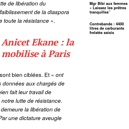
tte de libération du
Mgr Bibi aux femmes 
« Laissez les prêtres
faiblissement de la diaspora
tranquilles”
e toute la résistance
».
Contrebande : 4400
litres de carburants
frelatés saisis
nicet Ekane : la
 mobilise à Paris
sont bien ciblées. Et «
ont
es données aux chargés de
n fait leur travail de
 notre lutte de résistance.
 demeure la libération de
Par une dictature aveugle