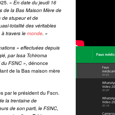
2025. «
En date du jeudi 16
s de la Bas Maison Mère de
 de stupeur et de
si-totalité des véritables
à travers le
monde
. »
nations » effectuées depuis
ugié, par Issa Tchiroma
Faux médic
Le trafic se
l du FSNC »,
dénonce
malgré tout 
Faux
ant de la Bas maison mère
médicam
: Le trafi
01:01
porte bi
malgré to
WhatsA
Video 20
04 at 15
01:07
és par le président du Fscn.
WhatsA
de la trentaine de
Video 20
29 at 12
01:15
urs de son parti, le FSNC,
Camerou