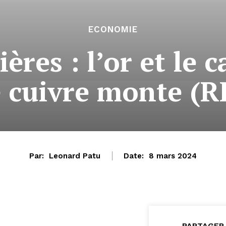
ECONOMIE
res : l’or et le 
le cuivre monte 
Par:
Leonard Patu
Date:
8 mars 2024
PARTAGER 