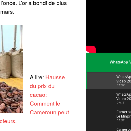
l’once. L’or a bondi de plus
 mars.
WhatsApp V
08 04 at 15 
A lire:
Hausse
WhatsA
Video 20
du prix du
04 at 15
01:07
cacao:
WhatsA
Video 20
Comment le
29 at 12
01:15
Cameroun peut
Camerou
Le Minpr
ucteurs.
alerte su
01:08
dérives 
jeunes fi
Cameroun