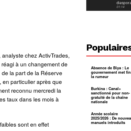
diaspor
suivra-t-
01:14
l’appel 
gouvern
Douala :
?
ville à
l’épreuv
01:02
grandes
pluies
Échec au
Le père
réclame 
01:16
Populaire
400 000 
pasteur
Camerou
 analyste chez ActivTrades,
L’État ve
mieux
01:27
t réagi à un changement de
contrôler
Absence de Biya : Le
product
Croyanc
e de la part de la Réserve
gouvernement met fin
d’or
religieus
la rumeur
Entre
01:12
 en particulier après que
bricolag
spirituel
Pénurie 
Burkina : Canal+
ment reconnu mercredi la
autonom
à Yaound
sanctionné pour non-
mentale
Minkoa
01:12
gratuité de la chaîne
des taux dans les mois à
mettra-t-i
nationale
au calvai
Alexis
Dipanda
Mouelle 
01:22
Année scolaire
dernier
2025/2026 : De nouve
voyage
manuels introduits
aibles sont en effet