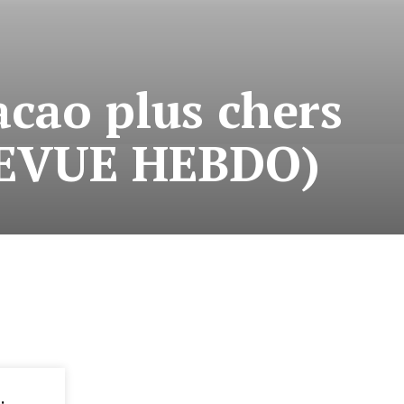
cacao plus chers
(REVUE HEBDO)
: