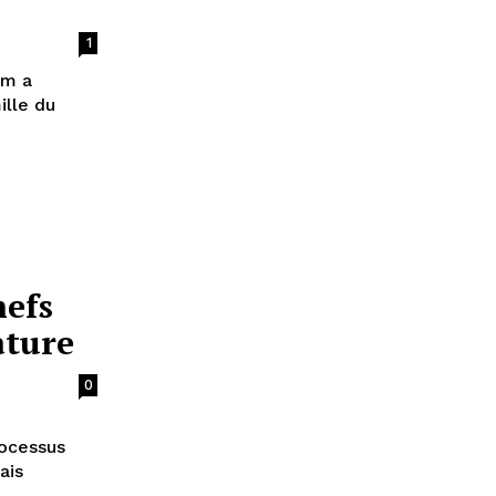
1
lm a
ille du
hefs
ature
0
rocessus
ais