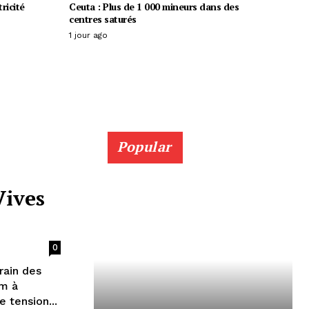
ricité
Ceuta : Plus de 1 000 mineurs dans des
centres saturés
1 jour ago
Popular
Vives
0
rain des
lm à
ritime. Un vent de tension...