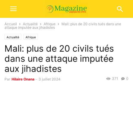
Accueil
Actualité
Afrique
Mali: plus de 20 civils tués dans une
attaque imputée aux jihadistes
Actualité
Afrique
Mali: plus de 20 civils tués
dans une attaque imputée
aux jihadistes
371
0
Par
Hilaire Onana
-
3 juillet 2024