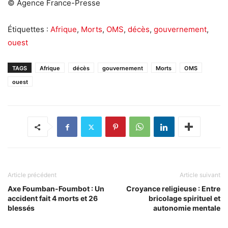
© Agence France-Presse
Étiquettes :
Afrique
,
Morts
,
OMS
,
décès
,
gouvernement
,
ouest
TAGS
Afrique
décès
gouvernement
Morts
OMS
ouest
Article précédent
Article suivant
Axe Foumban-Foumbot : Un
Croyance religieuse : Entre
accident fait 4 morts et 26
bricolage spirituel et
blessés
autonomie mentale