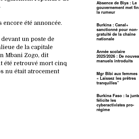
Absence de Biya : Le
»
gouvernement met fin
la rumeur
s encore été annoncée.
Burkina : Canal+
sanctionné pour non-
gratuité de la chaîne
nationale
3 devant un poste de
ieue de la capitale
Année scolaire
n Mbani Zogo, dit
2025/2026 : De nouve
manuels introduits
it été retrouvé mort cinq
ps nu était atrocement
Mgr Bibi aux femmes 
« Laissez les prêtres
tranquilles”
Burkina Faso : la junt
félicite les
cyberactivistes pro-
régime