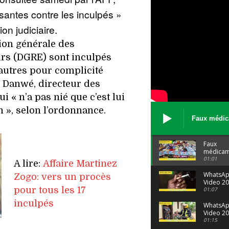
isantes contre les inculpés »
ion judiciaire.
tion générale des
rs (DGRE) sont inculpés
autres pour complicité
n Danwé, directeur des
i « n’a pas nié que c’est lui
n », selon l’ordonnance.
Faux médic
Le trafic se
malgré tout 
Faux
médicam
: Le trafi
01:01
A lire:
Affaire Martinez
porte bi
malgré to
WhatsA
Zogo: vers un procès
Video 20
pour tous les 17
04 at 15
01:07
inculpés
WhatsA
Video 20
29 at 12
01:15