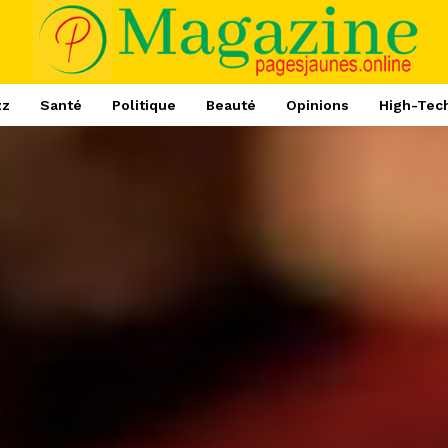
zz
Santé
Politique
Beauté
Opinions
High-Tec