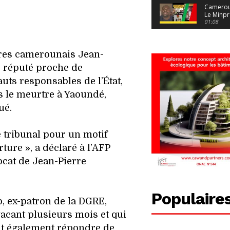
Camerou
Le Minpr
alerte su
01:08
dérives 
jeunes fi
Cameroun
diaspor
suivra-t-
01:14
ires camerounais Jean-
l’appel 
 réputé proche de
gouvern
Douala :
?
ville à
uts responsables de l’État,
l’épreuv
01:02
grandes
ès le meurtre à Yaoundé,
pluies
Échec au
ué.
Le père
réclame 
01:16
400 000 
pasteur
Camerou
e tribunal pour un motif
L’État ve
mieux
01:27
rture », a déclaré à l’AFP
contrôler
cat de Jean-Pierre
product
Croyanc
d’or
religieus
Entre
01:12
bricolag
spirituel
Pénurie 
Populaire
autonom
à Yaound
 ex-patron de la DGRE,
mentale
Minkoa
01:12
 vacant plusieurs mois et qui
mettra-t-i
au calvai
oit également répondre de