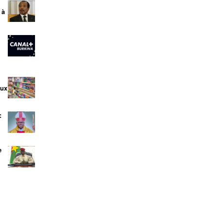
 à
aux
:
e