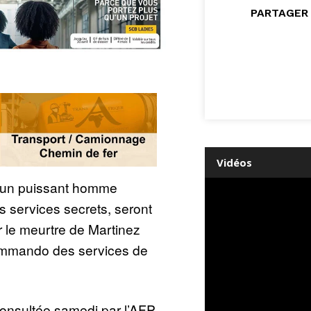
PARTAGER 
Vidéos
t un puissant homme
es services secrets, seront
le meurtre de Martinez
ommando des services de
onsultée samedi par l’AFP,