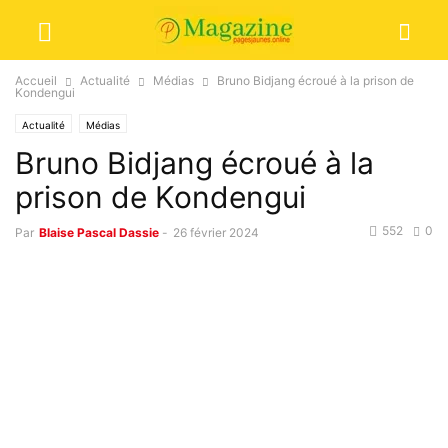
Accueil
Actualité
Médias
Bruno Bidjang écroué à la prison de
Kondengui
Actualité
Médias
Bruno Bidjang écroué à la
prison de Kondengui
552
0
Par
Blaise Pascal Dassie
-
26 février 2024