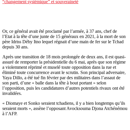
“changement systémique” et souveraineté
Or, ce général avait été proclamé par l’armée, à 37 ans, chef de
l’Etat à la tête d’une junte de 15 généraux en 2021, à la mort de son
père Idriss Déby Itno lequel régnait d’une main de fer sur le Tchad
depuis 30 ans.
Après une transition de 18 mois prolongée de deux ans, il est quasi-
assuré de remporter la présidentielle du 6 mai, après que son régime
a violemment réprimé et muselé toute opposition dans la rue et
éliminé toute concurrence avant le scrutin. Son principal adversaire,
Yaya Dillo, a été tué fin février par des militaires dans l’assaut de
son parti, d’une « balle dans la tête à bout portant » selon
l’opposition, puis les candidatures d’autres potentiels rivaux ont été
invalidées.
« Diomaye et Sonko seraient tchadiens, il y a bien longtemps qu’ils
seraient morts », assène l’opposant Avocksouma Djona Atchénémou
à l’AFP.