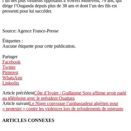
l’un des plus virulents opposants à Yoweri Museveni, 79 ans, qui
dirige l’Ouganda depuis plus de 38 ans et dont l’un des fils est
pressenti pour lui succéder.
Source: Agence France-Presse
Étiquettes :
Aucune étiquette pour cette publication.
Partager
Facebook
Twitter
Pinterest
WhatsApp
Linkedin
Article précédent
Côte d’Ivoire : Guillaume Soro affirme avoir parlé
au téléphone avec le président Ouattara
Article suivant
Le Niger convoque l’ambassadeur algérien pour
« protester » contre les violences lors de refoulements de migrants
ARTICLES CONNEXES