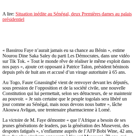
A lire:
Situation inédite au Sénégal, deux Premières dames au palais
présidentiel
« Bassirou Faye n’aurait jamais eu sa chance au Bénin », estime
Nourou Dine Saka Saley du parti Les Démocrates, dans une vidéo
sur Tik Tok. « Tout le monde rêve de réaliser le même exploit dans
nos pays », ajoute cet opposant à Patrice Talon, président béninois
depuis près de huit ans et accusé d’un virage autoritaire à 65 ans.
Au Togo, Faure Gnassingbé vient de renvoyer devant les députés,
sous pression de l’opposition et de la société civile, une nouvelle
Constitution qui lui permettait, selon ses détracteurs, de se maintenir
au pouvoir. « Je suis certaine que le peuple togolais sera libéré un
jour comme au Sénégal, mais nous devons nous battre », lâche
Akouwa Avligan, une trentenaire pharmacienne à Lomé.
La victoire de M. Faye démontre « que l’Afrique a besoin de ses
jeunes générations de leaders, pas la génération des Museveni, des
despotes fatigués », s’enflamme auprès de l’AFP Bobi Wine, 42 ans,