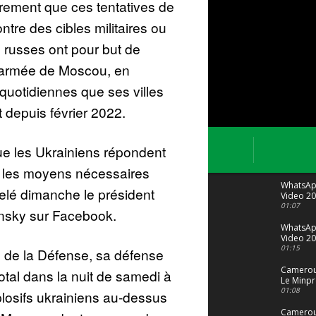
èrement que ces tentatives de
ntre des cibles militaires ou
s russes ont pour but de
 l’armée de Moscou, en
 quotidiennes que ses villes
 depuis février 2022.
é que les Ukrainiens répondent
us les moyens nécessaires
WhatsA
telé dimanche le président
Video 20
04 at 15
01:07
nsky sur Facebook.
WhatsA
Video 20
29 at 12
01:15
e de la Défense, sa défense
Camerou
otal dans la nuit de samedi à
Le Minpr
alerte su
01:08
osifs ukrainiens au-dessus
dérives 
jeunes fi
Cameroun