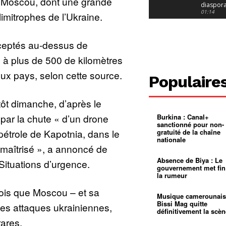
e Moscou, dont une grande
diaspor
suivra-t-
01:14
limitrophes de l’Ukraine.
l’appel 
gouvern
Douala :
?
ville à
rceptés au-dessus de
l’épreuv
01:02
grandes
e à plus de 500 de kilomètres
pluies
Échec au
Le père
deux pays, selon cette source.
réclame 
01:16
Populaire
400 000 
pasteur
Camerou
L’État ve
tôt dimanche, d’après le
mieux
01:27
contrôler
par la chute « d’un drone
Burkina : Canal+
product
Croyanc
sanctionné pour non-
d’or
religieus
 pétrole de Kapotnia, dans le
gratuité de la chaîne
Entre
01:12
nationale
bricolag
maîtrisé », a annoncé de
spirituel
Pénurie 
autonom
à Yaound
Absence de Biya : Le
Situations d’urgence.
mentale
Minkoa
01:12
gouvernement met fin
mettra-t-i
la rumeur
au calvai
Alexis
Dipanda
fois que Moscou – et sa
Mouelle 
01:22
Musique camerounais
dernier
Bissi Mag quitte
des attaques ukrainiennes,
voyage
définitivement la scèn
rares.