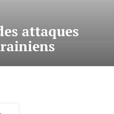
des attaques
krainiens
: