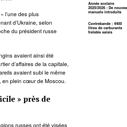
Année scolaire
2025/2026 : De nouve
manuels introduits
 « l’une des plus
nant d’Ukraine, selon
Contrebande : 4400
litres de carburants
oche du président russe
frelatés saisis
ngins avaient ainsi été
ier d’affaires de la capitale,
reils avaient subi le même
n, en plein cœur de Moscou.
icile » près de
égions russes ont été visées