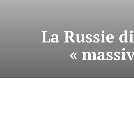
La Russie d
« massiv