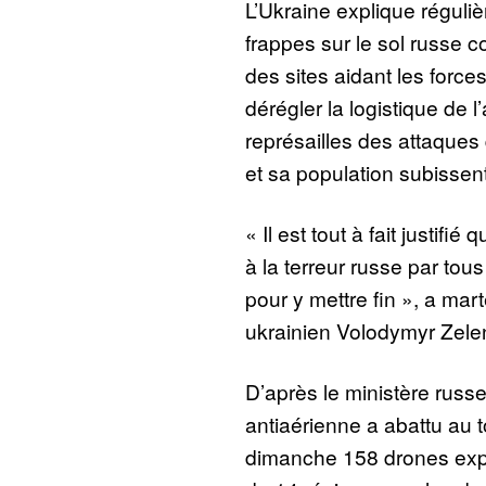
L’Ukraine explique réguli
frappes sur le sol russe co
des sites aidant les force
dérégler la logistique de
représailles des attaques
et sa population subissent
« Il est tout à fait justifi
à la terreur russe par to
pour y mettre fin », a mar
ukrainien Volodymyr Zele
D’après le ministère russ
antiaérienne a abattu au t
dimanche 158 drones expl