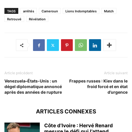
TAGS
arrêtés
Cameroun
Lions Indomptables
Match
Retrouvé
Révélation
Article précédent
Article suivant
Venezuela–États-Unis : un
Frappes russes : Kiev dans le
dégel diplomatique annoncé
froid forcé et en état
après des années de rupture
d’urgence
ARTICLES CONNEXES
Côte d’Ivoire : Hervé Renard
mesure le défi qui l’attend