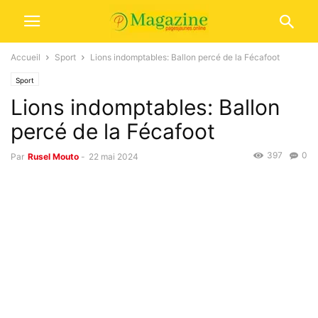
Accueil
Sport
Lions indomptables: Ballon percé de la Fécafoot
Sport
Lions indomptables: Ballon
percé de la Fécafoot
397
0
Par
Rusel Mouto
-
22 mai 2024