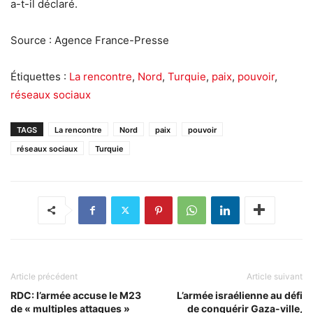
a-t-il déclaré.
Source : Agence France-Presse
Étiquettes :
La rencontre
,
Nord
,
Turquie
,
paix
,
pouvoir
,
réseaux sociaux
TAGS
La rencontre
Nord
paix
pouvoir
réseaux sociaux
Turquie
Article précédent
Article suivant
RDC: l’armée accuse le M23
L’armée israélienne au défi
de « multiples attaques »
de conquérir Gaza-ville,