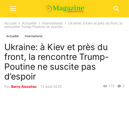
Accueil
Actualité
International
Ukraine: à Kiev et près du front, la
rencontre Trump-Poutine ne suscite...
Actualité
International
Ukraine: à Kiev et près du
front, la rencontre Trump-
Poutine ne suscite pas
d’espoir
173
0
Par
Barry Aissatou
-
13 août 2025