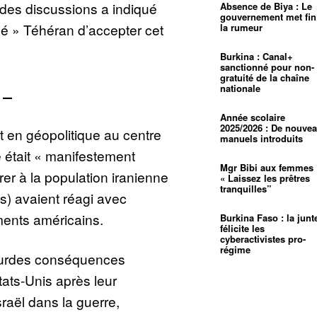
 des discussions a indiqué
Absence de Biya : Le
gouvernement met fin
é » Téhéran d’accepter cet
la rumeur
Burkina : Canal+
sanctionné pour non-
gratuité de la chaîne
nationale
 –
Année scolaire
2025/2026 : De nouve
t en géopolitique au centre
manuels introduits
ue était « manifestement
Mgr Bibi aux femmes 
trer à la population iranienne
« Laissez les prêtres
tranquilles”
s) avaient réagi avec
ents américains.
Burkina Faso : la junt
félicite les
cyberactivistes pro-
régime
lourdes conséquences
tats-Unis après leur
sraël dans la guerre,