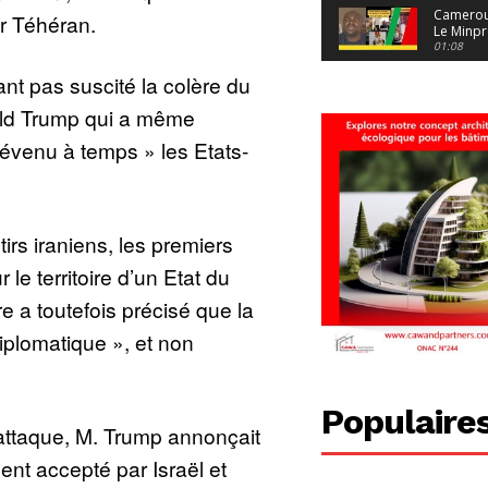
Camerou
r Téhéran.
Le Minpr
alerte su
01:08
dérives 
nt pas suscité la colère du
jeunes fi
Cameroun
diaspor
ald Trump qui a même
suivra-t-
01:14
l’appel 
prévenu à temps » les Etats-
gouvern
Douala :
?
ville à
l’épreuv
01:02
grandes
pluies
Échec au
Le père
rs iraniens, les premiers
réclame 
01:16
400 000 
 le territoire d’un Etat du
pasteur
Camerou
L’État ve
e a toutefois précisé que la
mieux
01:27
contrôler
iplomatique », et non
product
Croyanc
d’or
religieus
Entre
01:12
bricolag
spirituel
Pénurie 
Populaire
autonom
à Yaound
attaque, M. Trump annonçait
mentale
Minkoa
01:12
mettra-t-i
ent accepté par Israël et
au calvai