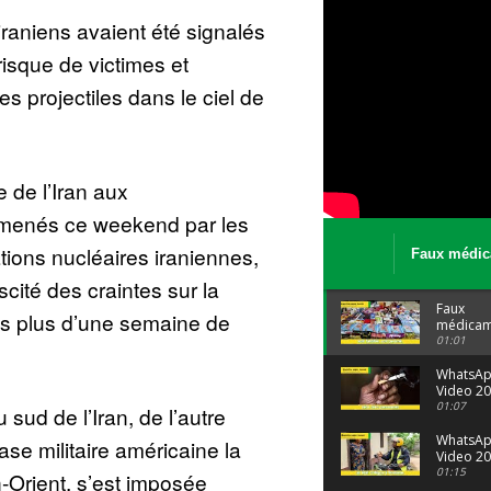
 iraniens avaient été signalés
risque de victimes et
es projectiles dans le ciel de
e de l’Iran aux
menés ce weekend par les
ations nucléaires iraniennes,
Faux médic
Le trafic se
cité des craintes sur la
malgré tout 
Faux
ès plus d’une semaine de
médicam
: Le trafi
01:01
porte bi
malgré to
WhatsA
Video 20
04 at 15
01:07
sud de l’Iran, de l’autre
WhatsA
ase militaire américaine la
Video 20
29 at 12
01:15
-Orient, s’est imposée