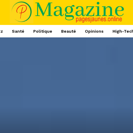
zz
Santé
Politique
Beauté
Opinions
High-Tec