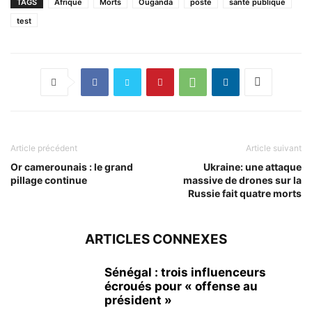
TAGS
Afrique
Morts
Ouganda
poste
santé publique
test
Article précédent
Article suivant
Or camerounais : le grand
Ukraine: une attaque
pillage continue
massive de drones sur la
Russie fait quatre morts
ARTICLES CONNEXES
Sénégal : trois influenceurs
écroués pour « offense au
président »