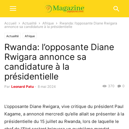
Accueil
Actualité
Afrique
Rwanda: l’opposante Diane Rwigara
annonce sa candidature à la présidentielle
Actualité
Afrique
Rwanda: l’opposante Diane
Rwigara annonce sa
candidature à la
présidentielle
370
0
Par
Leonard Patu
-
8 mai 2024
L’opposante Diane Rwigara, vive critique du président Paul
Kagame, a annoncé mercredi qu’elle allait se présenter à la
présidentielle du 15 juillet au Rwanda, lors de laquelle le
chef de l’Etat sortant briguera un quatrième mandat.