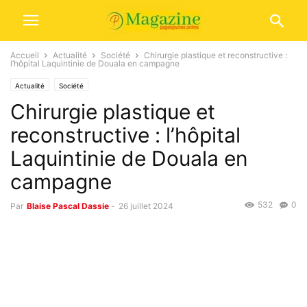
Accueil
Actualité
Société
Chirurgie plastique et reconstructive :
l’hôpital Laquintinie de Douala en campagne
Actualité
Société
Chirurgie plastique et
reconstructive : l’hôpital
Laquintinie de Douala en
campagne
532
0
Par
Blaise Pascal Dassie
-
26 juillet 2024