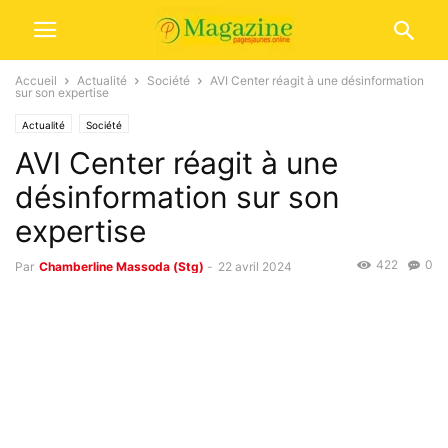
Accueil
Actualité
Société
AVI Center réagit à une désinformation
sur son expertise
Actualité
Société
AVI Center réagit à une
désinformation sur son
expertise
422
0
Par
Chamberline Massoda (Stg)
-
22 avril 2024