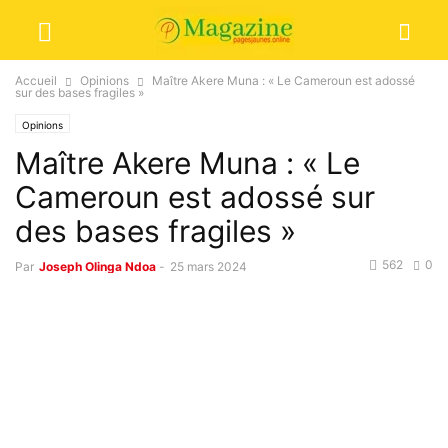
Accueil
Opinions
Maître Akere Muna : « Le Cameroun est adossé
sur des bases fragiles »
Opinions
Maître Akere Muna : « Le
Cameroun est adossé sur
des bases fragiles »
562
0
Par
Joseph Olinga Ndoa
-
25 mars 2024