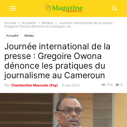
Accueil
Actualité
Médias
Journée international de la presse :
Gregoire Owona dénonce les pratiques du...
Actualité
Médias
Journée international de la
presse : Gregoire Owona
dénonce les pratiques du
journalisme au Cameroun
514
0
Par
Chamberline Massoda (Stg)
-
6 mai 2024