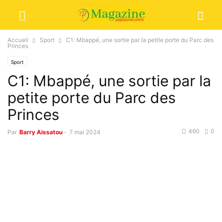
Accueil
Sport
C1: Mbappé, une sortie par la petite porte du Parc des
Princes
Sport
C1: Mbappé, une sortie par la
petite porte du Parc des
Princes
460
0
Par
Barry Aissatou
-
7 mai 2024