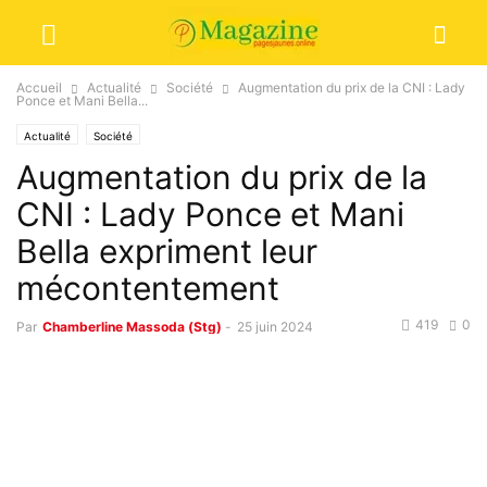
Accueil
Actualité
Société
Augmentation du prix de la CNI : Lady
Ponce et Mani Bella...
Actualité
Société
Augmentation du prix de la
CNI : Lady Ponce et Mani
Bella expriment leur
mécontentement
419
0
Par
Chamberline Massoda (Stg)
-
25 juin 2024