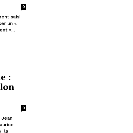
0
ent saisi
cer un «
nt »...
e :
elon
0
. Jean
aurice
e la