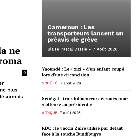
Cameroun : Les
transporteurs lancent un
préavis de grève
la ne
Blaise Pascal Dassie
-
7 Août 2026
iroma
Yaoundé : Le « zizi » d’un enfant coupé
0
lors d’une circoncision
er
SOCIÉTÉ
7 août 2026
 ne plus
Sénégal : trois influenceurs écroués pour
« offense au président »
AFRIQUE
7 août 2026
RDC : le vaccin Zaïre utilisé par défaut
face à la souche Bundibugyo