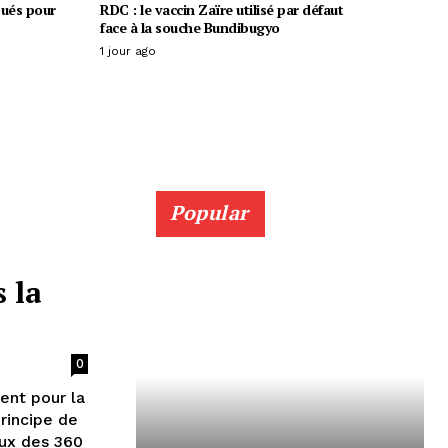
oués pour
RDC : le vaccin Zaïre utilisé par défaut
face à la souche Bundibugyo
1 jour ago
Popular
 la
0
ent pour la
rincipe de