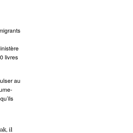
migrants
inistère
0 livres
ulser au
aume-
qu’ils
k, il