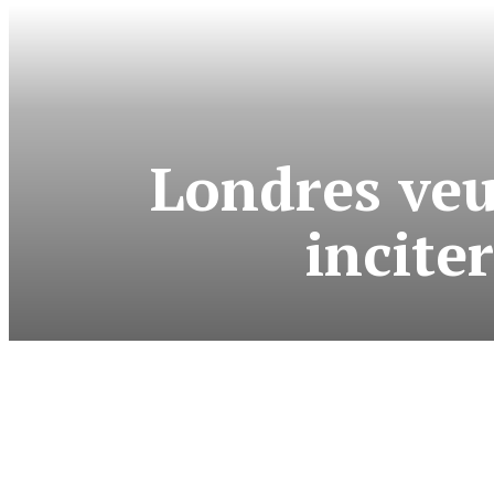
Londres veu
incite