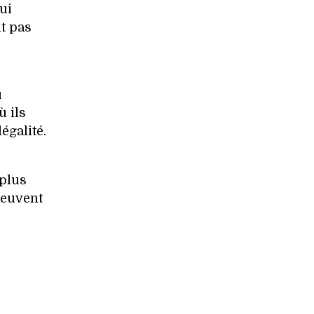
ui
nt pas
u
ù ils
égalité.
 plus
peuvent