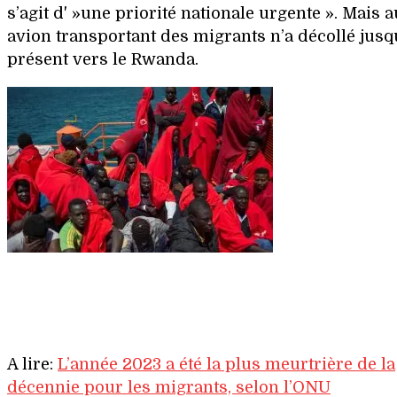
s’agit d' »une priorité nationale urgente ». Mais 
avion transportant des migrants n’a décollé jusq
présent vers le Rwanda.
A lire:
L’année 2023 a été la plus meurtrière de la
décennie pour les migrants, selon l’ONU