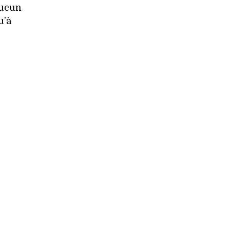
aucun
u’à