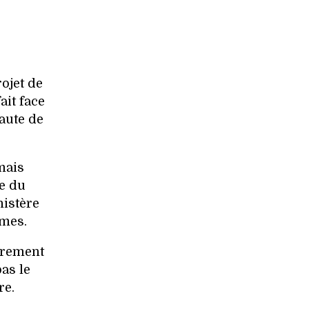
ojet de
ait face
aute de
mais
se du
nistère
imes.
irement
as le
re.