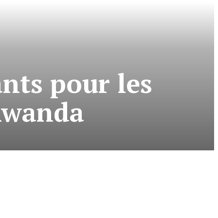
nts pour les
 Rwanda