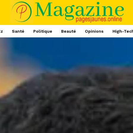
zz
Santé
Politique
Beauté
Opinions
High-Tec