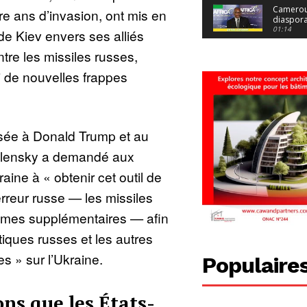
jeunes fi
Cameroun
e ans d’invasion, ont mis en
diaspor
suivra-t-
01:14
e Kiev envers ses alliés
l’appel 
gouvern
Douala :
tre les missiles russes,
?
ville à
l’épreuv
01:02
 de nouvelles frappes
grandes
pluies
Échec au
Le père
réclame 
01:16
400 000 
sée à Donald Trump et au
pasteur
Camerou
L’État ve
elensky a demandé aux
mieux
01:27
contrôler
raine à « obtenir cet outil de
product
Croyanc
d’or
religieus
terreur russe — les missiles
Entre
01:12
bricolag
tèmes supplémentaires — afin
spirituel
Pénurie 
autonom
à Yaound
stiques russes et les autres
mentale
Minkoa
01:12
mettra-t-i
s » sur l’Ukraine.
au calvai
Alexis
Populaire
Dipanda
Mouelle 
01:22
dernier
ns que les États-
voyage