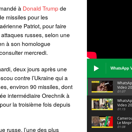
emandé à
Donald Trump
de
de missiles pour les
érienne Patriot, pour faire
es attaques russes, selon une
nien à son homologue
consulter mercredi.
mardi, deux jours après une
WhatsApp V
08 04 at 15 
scou contre l’Ukraine qui a
WhatsA
es, environ 90 missiles, dont
Video 20
04 at 15
01:07
rtée intermédiaire Orechnik à
WhatsA
 pour la troisième fois depuis
Video 20
29 at 12
01:15
Camerou
Le Minpr
alerte su
01:08
ue russe, l’une des plus
dérives 