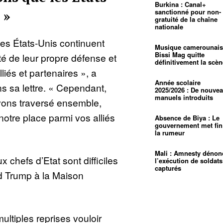
Burkina : Canal+
sanctionné pour non-
 »
gratuité de la chaîne
nationale
s États-Unis continuent
Musique camerounais
Bissi Mag quitte
té de leur propre défense et
définitivement la scèn
lliés et partenaires », a
Année scolaire
s sa lettre. « Cependant,
2025/2026 : De nouve
manuels introduits
vons traversé ensemble,
tre place parmi vos alliés
Absence de Biya : Le
gouvernement met fin
la rumeur
Mali : Amnesty dénon
x chefs d’Etat sont difficiles
l’exécution de soldats
capturés
d Trump à la Maison
ultiples reprises vouloir