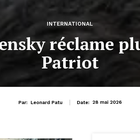
INTERNATIONAL
lensky réclame plu
Patriot
Par:
Leonard Patu
Date:
28 mai 2026