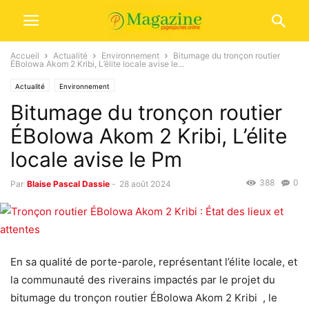
Accueil
Actualité
Environnement
Bitumage du tronçon routier
ÉBolowa Akom 2 Kribi, L’élite locale avise le...
Actualité
Environnement
Bitumage du tronçon routier
ÉBolowa Akom 2 Kribi, L’élite
locale avise le Pm
388
0
Par
Blaise Pascal Dassie
-
28 août 2024
En sa qualité de porte-parole, représentant l’élite locale, et
la communauté des riverains impactés par le projet du
bitumage du tronçon routier ÉBolowa Akom 2 Kribi , le