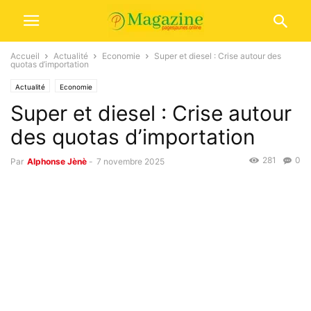
Accueil
Actualité
Economie
Super et diesel : Crise autour des
quotas d’importation
Actualité
Economie
Super et diesel : Crise autour
des quotas d’importation
281
0
Par
Alphonse Jènè
-
7 novembre 2025